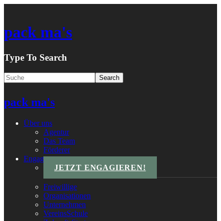
pack ma's
Type To Search
pack ma's
Über uns
Agentur
Das Team
Förderer
Engagements
JETZT ENGAGIEREN!
Freiwillige
Organisationen
Unternehmen
VereinsSchule