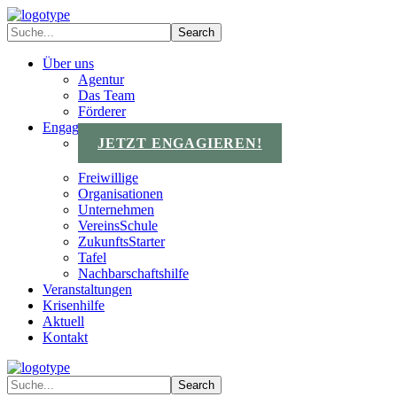
Über uns
Agentur
Das Team
Förderer
Engagements
JETZT ENGAGIEREN!
Freiwillige
Organisationen
Unternehmen
VereinsSchule
ZukunftsStarter
Tafel
Nachbarschaftshilfe
Veranstaltungen
Krisenhilfe
Aktuell
Kontakt