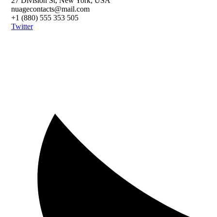
27 Division St, New York, USA
nuagecontacts@mail.com
+1 (880) 555 353 505
Twitter