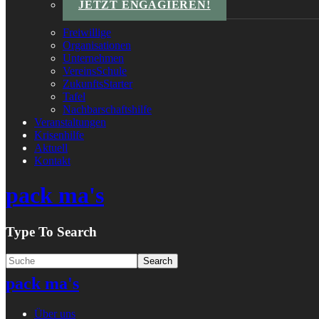
JETZT ENGAGIEREN!
Freiwillige
Organisationen
Unternehmen
VereinsSchule
ZukunftsStarter
Tafel
Nachbarschaftshilfe
Veranstaltungen
Krisenhilfe
Aktuell
Kontakt
pack ma's
Type To Search
pack ma's
Über uns