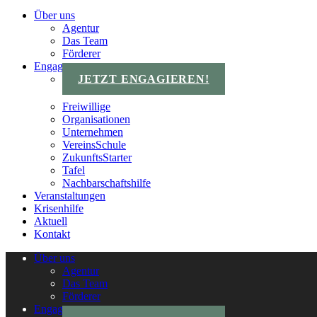
Über uns
Agentur
Das Team
Förderer
Engagements
JETZT ENGAGIEREN!
Freiwillige
Organisationen
Unternehmen
VereinsSchule
ZukunftsStarter
Tafel
Nachbarschaftshilfe
Veranstaltungen
Krisenhilfe
Aktuell
Kontakt
Über uns
Agentur
Das Team
Förderer
Engagements