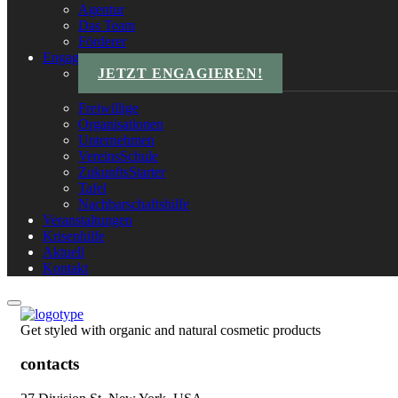
Agentur
Das Team
Förderer
Engagements
JETZT ENGAGIEREN!
Freiwillige
Organisationen
Unternehmen
VereinsSchule
ZukunftsStarter
Tafel
Nachbarschaftshilfe
Veranstaltungen
Krisenhilfe
Aktuell
Kontakt
Get styled with organic and natural cosmetic products
contacts