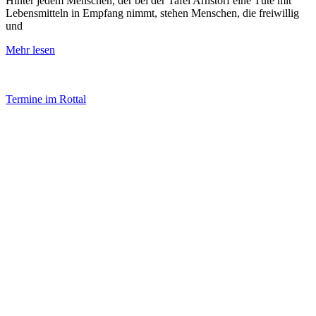
Hinter jedem Menschen, der bei der Tafel Arnstorf eine Tüte mit
Lebensmitteln in Empfang nimmt, stehen Menschen, die freiwillig
und
Mehr lesen
Termine im Rottal
Impressum
Datenschutz
Newsletter VereinsInfo
Büroadresse:
Aufhausener Straße 3
94424 Arnstorf
Tel.: 08723 20 2522
Postadresse:
Bahnhofstraße 29
94424 Arnstorf