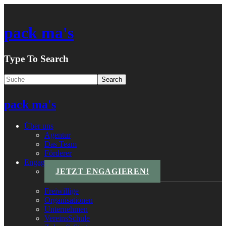
pack ma's
Type To Search
pack ma's
Über uns
Agentur
Das Team
Förderer
Engagements
JETZT ENGAGIEREN!
Freiwillige
Organisationen
Unternehmen
VereinsSchule