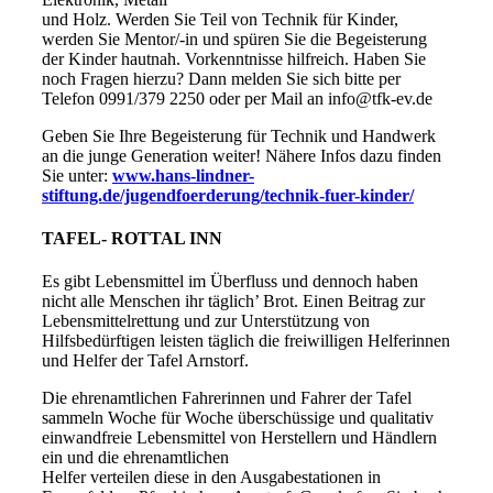
und Holz. Werden Sie Teil von Technik für Kinder,
werden Sie Mentor/-in und spüren Sie die Begeisterung
der Kinder hautnah. Vorkenntnisse hilfreich. Haben Sie
noch Fragen hierzu? Dann melden Sie sich bitte per
Telefon 0991/379 2250 oder per Mail an info@tfk-ev.de
Geben Sie Ihre Begeisterung für Technik und Handwerk
an die junge Generation weiter! Nähere Infos dazu finden
Sie unter:
www.hans-lindner-
stiftung.de/jugendfoerderung/technik-fuer-kinder/
TAFEL- ROTTAL INN
Es gibt Lebensmittel im Überfluss und dennoch haben
nicht alle Menschen ihr täglich’ Brot. Einen Beitrag zur
Lebensmittelrettung und zur Unterstützung von
Hilfsbedürftigen leisten täglich die freiwilligen Helferinnen
und Helfer der Tafel Arnstorf.
Die ehrenamtlichen Fahrerinnen und Fahrer der Tafel
sammeln Woche für Woche überschüssige und qualitativ
einwandfreie Lebensmittel von Herstellern und Händlern
ein und die ehrenamtlichen
Helfer verteilen diese in den Ausgabestationen in