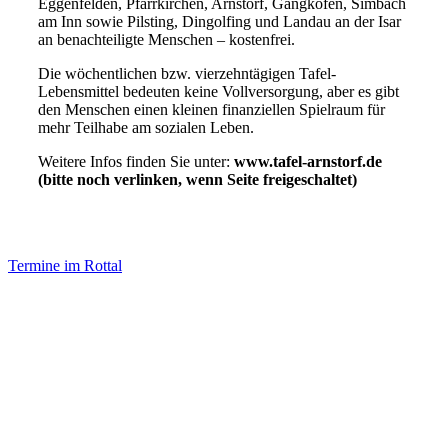
Eggenfelden, Pfarrkirchen, Arnstorf, Gangkofen, Simbach
am Inn sowie Pilsting, Dingolfing und Landau an der Isar
an benachteiligte Menschen – kostenfrei.
Die wöchentlichen bzw. vierzehntägigen Tafel-
Lebensmittel bedeuten keine Vollversorgung, aber es gibt
den Menschen einen kleinen finanziellen Spielraum für
mehr Teilhabe am sozialen Leben.
Weitere Infos finden Sie unter:
www.tafel-arnstorf.de
(bitte noch verlinken, wenn Seite freigeschaltet)
Termine im Rottal
Impressum
Datenschutz
Newsletter VereinsInfo
Büroadresse: