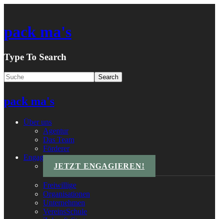
pack ma's
Type To Search
pack ma's
Über uns
Agentur
Das Team
Förderer
Engagements
JETZT ENGAGIEREN!
Freiwillige
Organisationen
Unternehmen
VereinsSchule