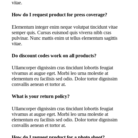
vitae.
How do I request product for press coverage?
Elementum integer enim neque volutpat tincidunt vitae
semper quis. Cursus euismod quis viverra nibh cras
pulvinar. Nunc mattis enim ut tellus elementum sagittis
vitae.
Do discount codes work on all products?
Ullamcorper dignissim cras tincidunt lobortis feugiat
vivamus at augue eget. Morbi leo urna molestie at
elementum eu facilisis sed odio. Dolor tortor dignissim
convallis aenean et tortor at.
What is your return policy?
Ullamcorper dignissim cras tincidunt lobortis feugiat
vivamus at augue eget. Morbi leo urna molestie at
elementum eu facilisis sed odio. Dolor tortor dignissim
convallis aenean et tortor at.
How do I request product for a photo shoot?