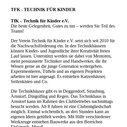
TFK - TECHNIK FÜR KINDER
TfK – Technik für Kinder e.V.
Die beste Gelegenheit, Gutes zu tun – werden Sie Teil des
Teams!
Der Verein Technik für Kinder e.V. setzt sich seit 2010 für
die Nachwuchsförderung ein. In den Technikhäusern
können Kinder- und Jugendliche ihrer Kreativität freien
Lauf lassen. Unterstützt werden sie dabei von Mentoren,
meist pensionierte Techniker und Handwerker, die ihr
Wissen gerne an die junge Generation weitergeben.
Experimentieren, Tüfteln und an eigenen Projekten
arbeiten ist hier angesagt. Es entstehen Katzenhäuser,
Seifenkisten und Co.
Die Technikhäuser gibt es in Deggendorf, Straubing,
Arnstorf, Dingolfing und Regen. Das Technikhaus in
Arnstorf kann im Rahmen des Clubbetriebes nachmittags
besucht werden. Ab 8 Jahren ist eine Clubmitgliedschaft
möglich. Einmal wöchentlich, an drei Stunden kann an
eigenen Ideen getüftelt werden. Mit Hilfe verschiedener
Werkzeuge entstehen Bauwerke aus den Bereichen
Elektronik, Metall