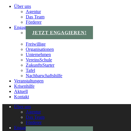
Über uns
Agentur
Das Team
Förderer
Engagements
JETZT ENGAGIEREN!
Freiwillige
Organisationen
Unternehmen
VereinsSchule
ZukunftsStarter
Tafel
Nachbarschaftshilfe
Veranstaltungen
Krisenhilfe
Aktuell
Kontakt
Über uns
Agentur
Das Team
Förderer
Engagements