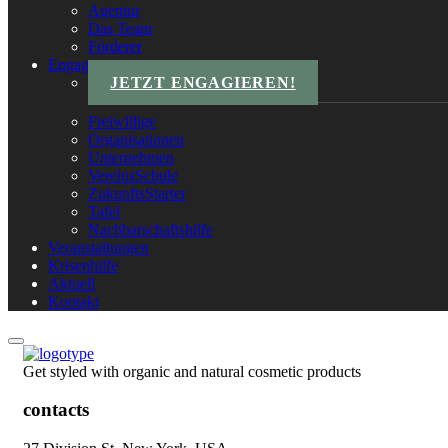
Agentur
Das Team
Förderer
Engagements
JETZT ENGAGIEREN!
Freiwillige
Organisationen
Unternehmen
VereinsSchule
ZukunftsStarter
Tafel
Nachbarschaftshilfe
Veranstaltungen
Krisenhilfe
Aktuell
Kontakt
Get styled with organic and natural cosmetic products
contacts