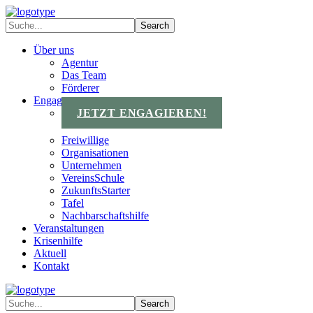
Über uns
Agentur
Das Team
Förderer
Engagements
JETZT ENGAGIEREN!
Freiwillige
Organisationen
Unternehmen
VereinsSchule
ZukunftsStarter
Tafel
Nachbarschaftshilfe
Veranstaltungen
Krisenhilfe
Aktuell
Kontakt