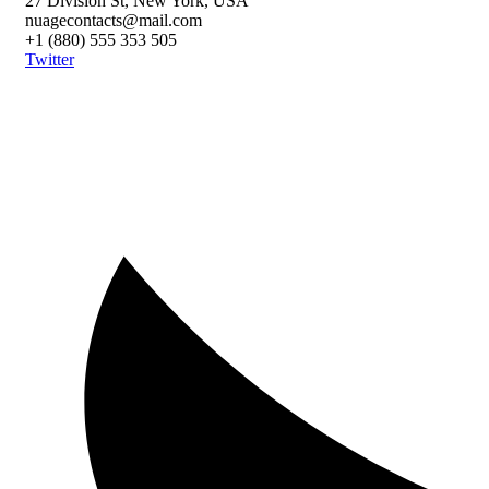
27 Division St, New York, USA
nuagecontacts@mail.com
+1 (880) 555 353 505
Twitter