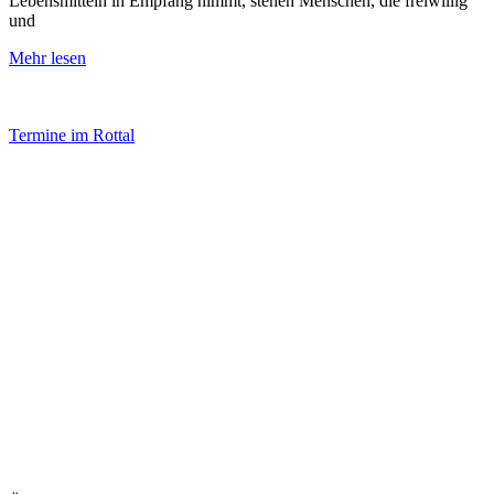
Lebensmitteln in Empfang nimmt, stehen Menschen, die freiwillig
und
Mehr lesen
Termine im Rottal
Impressum
Datenschutz
Newsletter VereinsInfo
Büroadresse:
Aufhausener Straße 3
94424 Arnstorf
Tel.: 08723 20 2522
Postadresse:
Bahnhofstraße 29
94424 Arnstorf