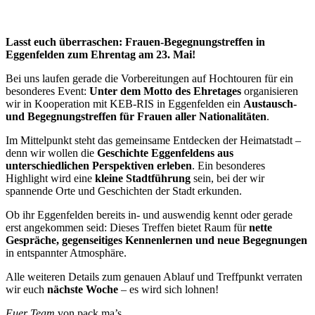
Lasst euch überraschen: Frauen-Begegnungstreffen in
Eggenfelden zum Ehrentag am 23. Mai!
Bei uns laufen gerade die Vorbereitungen auf Hochtouren für ein
besonderes Event:
Unter dem Motto des Ehretages
organisieren
wir in Kooperation mit KEB-RIS in Eggenfelden ein
Austausch-
und Begegnungstreffen für Frauen aller Nationalitäten
.
Im Mittelpunkt steht das gemeinsame Entdecken der Heimatstadt –
denn wir wollen die
Geschichte Eggenfeldens aus
unterschiedlichen Perspektiven erleben
. Ein besonderes
Highlight wird eine
kleine Stadtführung
sein, bei der wir
spannende Orte und Geschichten der Stadt erkunden.
Ob ihr Eggenfelden bereits in- und auswendig kennt oder gerade
erst angekommen seid: Dieses Treffen bietet Raum für
nette
Gespräche, gegenseitiges Kennenlernen und neue Begegnungen
in entspannter Atmosphäre.
Alle weiteren Details zum genauen Ablauf und Treffpunkt verraten
wir euch
nächste Woche
– es wird sich lohnen!
Euer Team
von pack ma’s