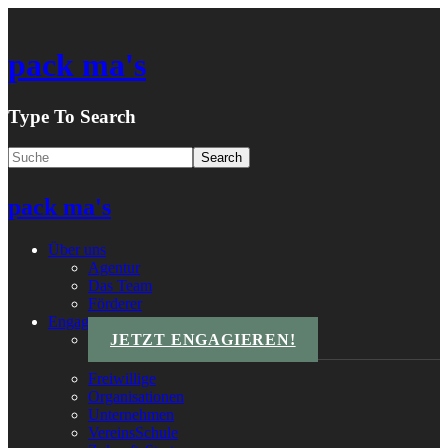
pack ma's
Type To Search
pack ma's
Über uns
Agentur
Das Team
Förderer
Engagements
JETZT ENGAGIEREN!
Freiwillige
Organisationen
Unternehmen
VereinsSchule