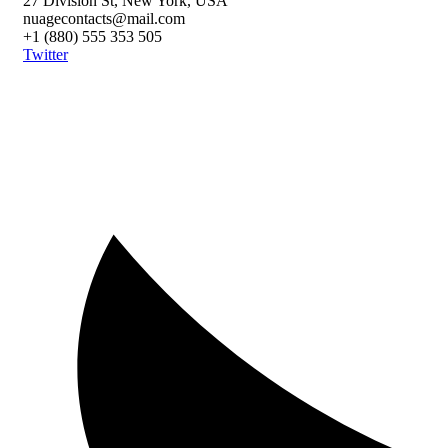
27 Division St, New York, USA
nuagecontacts@mail.com
+1 (880) 555 353 505
Twitter