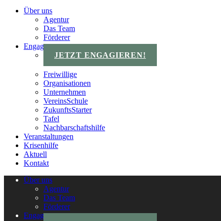
Über uns
Agentur
Das Team
Förderer
Engagements
JETZT ENGAGIEREN!
Freiwillige
Organisationen
Unternehmen
VereinsSchule
ZukunftsStarter
Tafel
Nachbarschaftshilfe
Veranstaltungen
Krisenhilfe
Aktuell
Kontakt
Über uns
Agentur
Das Team
Förderer
Engagements