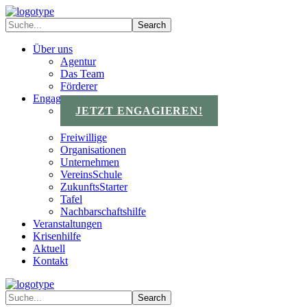
Über uns
Agentur
Das Team
Förderer
Engagements
JETZT ENGAGIEREN!
Freiwillige
Organisationen
Unternehmen
VereinsSchule
ZukunftsStarter
Tafel
Nachbarschaftshilfe
Veranstaltungen
Krisenhilfe
Aktuell
Kontakt