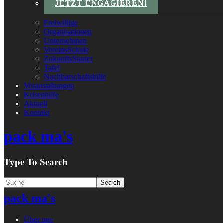
JETZT ENGAGIEREN!
Freiwillige
Organisationen
Unternehmen
VereinsSchule
ZukunftsStarter
Tafel
Nachbarschaftshilfe
Veranstaltungen
Krisenhilfe
Aktuell
Kontakt
pack ma's
Type To Search
pack ma's
Über uns