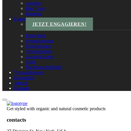
Agentur
Das Team
Förderer
Engagements
JETZT ENGAGIEREN!
Freiwillige
Organisationen
Unternehmen
VereinsSchule
ZukunftsStarter
Tafel
Nachbarschaftshilfe
Veranstaltungen
Krisenhilfe
Aktuell
Kontakt
Get styled with organic and natural cosmetic products
contacts