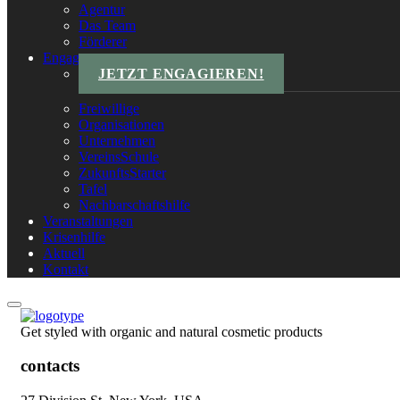
Agentur
Das Team
Förderer
Engagements
JETZT ENGAGIEREN!
Freiwillige
Organisationen
Unternehmen
VereinsSchule
ZukunftsStarter
Tafel
Nachbarschaftshilfe
Veranstaltungen
Krisenhilfe
Aktuell
Kontakt
Get styled with organic and natural cosmetic products
contacts