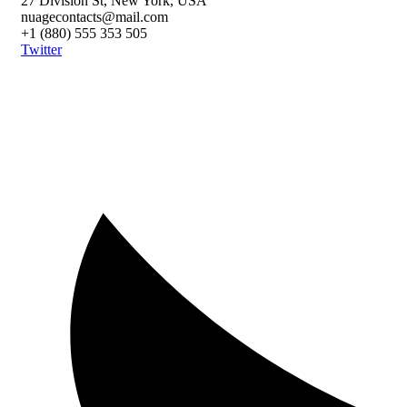
27 Division St, New York, USA
nuagecontacts@mail.com
+1 (880) 555 353 505
Twitter