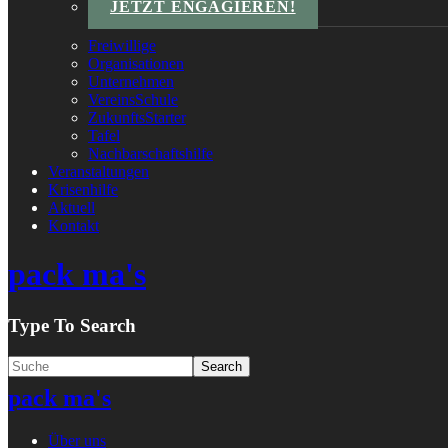
JETZT ENGAGIEREN!
Freiwillige
Organisationen
Unternehmen
VereinsSchule
ZukunftsStarter
Tafel
Nachbarschaftshilfe
Veranstaltungen
Krisenhilfe
Aktuell
Kontakt
pack ma's
Type To Search
pack ma's
Über uns