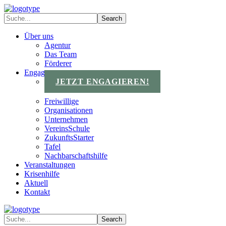
Über uns
Agentur
Das Team
Förderer
Engagements
JETZT ENGAGIEREN!
Freiwillige
Organisationen
Unternehmen
VereinsSchule
ZukunftsStarter
Tafel
Nachbarschaftshilfe
Veranstaltungen
Krisenhilfe
Aktuell
Kontakt