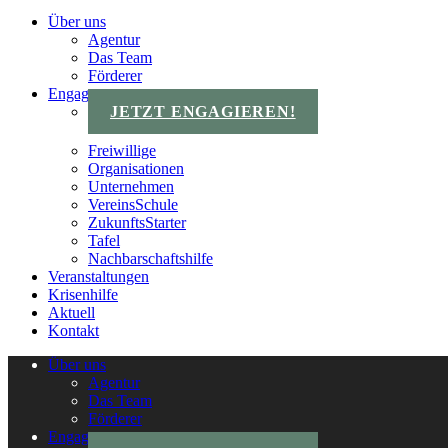
Über uns
Agentur
Das Team
Förderer
Engagements
JETZT ENGAGIEREN!
Freiwillige
Organisationen
Unternehmen
VereinsSchule
ZukunftsStarter
Tafel
Nachbarschaftshilfe
Veranstaltungen
Krisenhilfe
Aktuell
Kontakt
Über uns
Agentur
Das Team
Förderer
Engagements