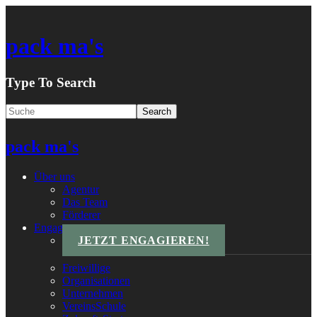
pack ma's
Type To Search
pack ma's
Über uns
Agentur
Das Team
Förderer
Engagements
JETZT ENGAGIEREN!
Freiwillige
Organisationen
Unternehmen
VereinsSchule