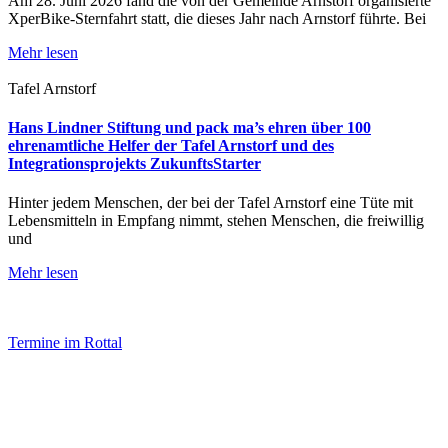
Am 28. Juni 2026 fand die von der Gemeinde Arnstorf organisierte
XperBike-Sternfahrt statt, die dieses Jahr nach Arnstorf führte. Bei
Mehr lesen
Tafel Arnstorf
Hans Lindner Stiftung und pack ma’s ehren über 100
ehrenamtliche Helfer der Tafel Arnstorf und des
Integrationsprojekts ZukunftsStarter
Hinter jedem Menschen, der bei der Tafel Arnstorf eine Tüte mit
Lebensmitteln in Empfang nimmt, stehen Menschen, die freiwillig
und
Mehr lesen
Termine im Rottal
Impressum
Datenschutz
Newsletter VereinsInfo