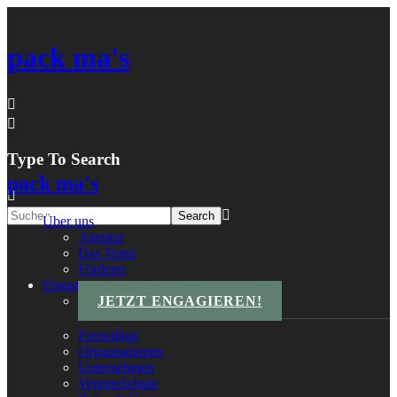
pack ma's
Type To Search
pack ma's
Über uns
Agentur
Das Team
Förderer
Engagements
JETZT ENGAGIEREN!
Freiwillige
Organisationen
Unternehmen
VereinsSchule