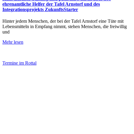
ehrenamtliche Helfer der Tafel Arnstorf und des
Integrationsprojekts ZukunftsStarter
Hinter jedem Menschen, der bei der Tafel Arnstorf eine Tüte mit
Lebensmitteln in Empfang nimmt, stehen Menschen, die freiwillig
und
Mehr lesen
Termine im Rottal
Impressum
Datenschutz
Newsletter VereinsInfo
Büroadresse:
Aufhausener Straße 3
94424 Arnstorf
Tel.: 08723 20 2522