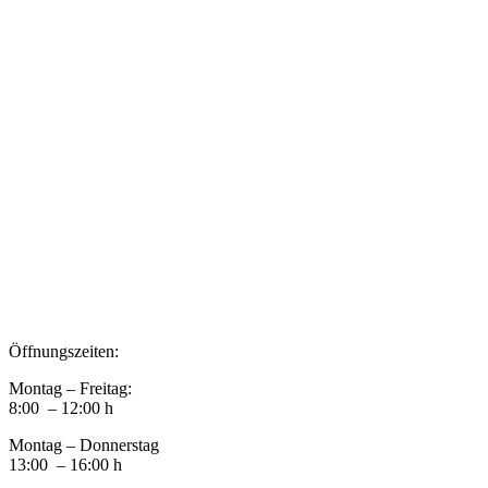
Impressum
Datenschutz
Newsletter VereinsInfo
Büroadresse:
Aufhausener Straße 3
94424 Arnstorf
Tel.: 08723 20 2522
Postadresse:
Bahnhofstraße 29
94424 Arnstorf
Öffnungszeiten:
Montag – Freitag:
8:00 – 12:00 h
Montag – Donnerstag
13:00 – 16:00 h