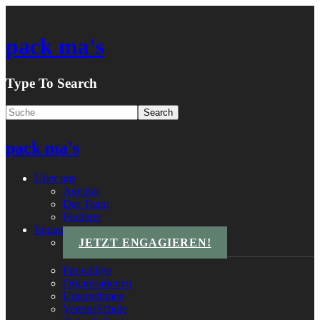
pack ma's
Type To Search
pack ma's
Über uns
Agentur
Das Team
Förderer
Engagements
JETZT ENGAGIEREN!
Freiwillige
Organisationen
Unternehmen
VereinsSchule