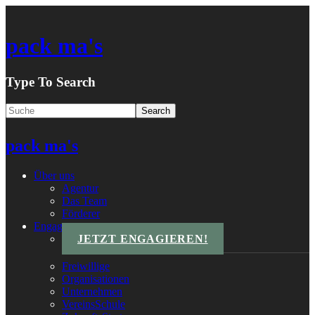
pack ma's
Type To Search
pack ma's
Über uns
Agentur
Das Team
Förderer
Engagements
JETZT ENGAGIEREN!
Freiwillige
Organisationen
Unternehmen
VereinsSchule