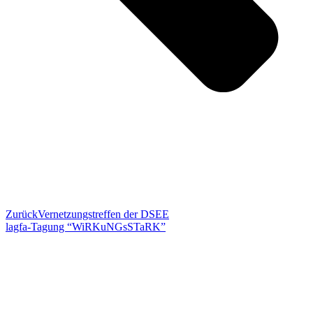
Zurück
Vernetzungstreffen der DSEE
lagfa-Tagung “WiRKuNGsSTaRK”