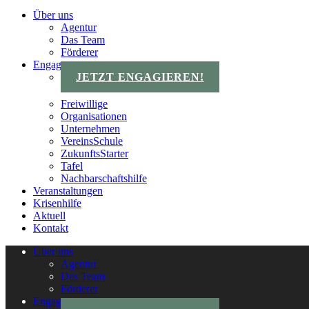
Über uns
Agentur
Das Team
Förderer
Engagements
JETZT ENGAGIEREN!
Freiwillige
Organisationen
Unternehmen
VereinsSchule
ZukunftsStarter
Tafel
Nachbarschaftshilfe
Veranstaltungen
Krisenhilfe
Aktuell
Kontakt
Über uns
Agentur
Das Team
Förderer
Engagements