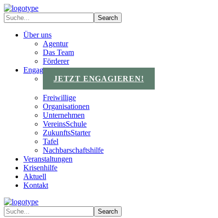
Über uns
Agentur
Das Team
Förderer
Engagements
JETZT ENGAGIEREN!
Freiwillige
Organisationen
Unternehmen
VereinsSchule
ZukunftsStarter
Tafel
Nachbarschaftshilfe
Veranstaltungen
Krisenhilfe
Aktuell
Kontakt