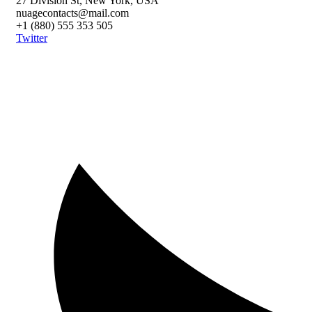
27 Division St, New York, USA
nuagecontacts@mail.com
+1 (880) 555 353 505
Twitter