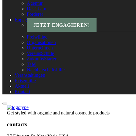
Agentur
Das Team
Förderer
Engagements
JETZT ENGAGIEREN!
Freiwillige
Organisationen
Unternehmen
VereinsSchule
ZukunftsStarter
Tafel
Nachbarschaftshilfe
Veranstaltungen
Krisenhilfe
Aktuell
Kontakt
Get styled with organic and natural cosmetic products
contacts