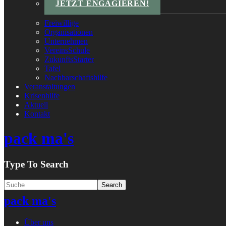
JETZT ENGAGIEREN!
Freiwillige
Organisationen
Unternehmen
VereinsSchule
ZukunftsStarter
Tafel
Nachbarschaftshilfe
Veranstaltungen
Krisenhilfe
Aktuell
Kontakt
pack ma's
Type To Search
pack ma's
Über uns