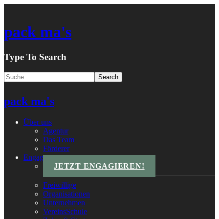
pack ma's
Type To Search
pack ma's
Über uns
Agentur
Das Team
Förderer
Engagements
JETZT ENGAGIEREN!
Freiwillige
Organisationen
Unternehmen
VereinsSchule