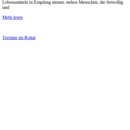
Lebensmitteln in Empfang nimmt, stehen Menschen, die freiwillig
und
Mehr lesen
Termine im Rottal
Impressum
Datenschutz
Newsletter VereinsInfo
Büroadresse:
Aufhausener Straße 3
94424 Arnstorf
Tel.: 08723 20 2522
Postadresse:
Bahnhofstraße 29
94424 Arnstorf