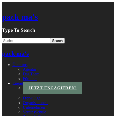
pack ma's
Type To Search
pack ma's
Über uns
Agentur
Das Team
Förderer
Engagements
JETZT ENGAGIEREN!
Freiwillige
Organisationen
Unternehmen
VereinsSchule