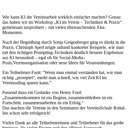
Wie kann KI die Vereinsarbeit wirklich einfacher machen? Genau
das haben wir im Workshop „KI im Verein – Techniken & Praxis“
gemeinsam ausprobiert – mit vielen überraschenden Aha-
Momenten.
Nach der Begrüßung durch Sonja Geigenberger ging es direkt in die
Praxis. Christoph Sperl zeigte anhand konkreter Beispiele, wie man
mit den richtigen Prompting-Techniken deutlich bessere Ergebnisse
aus KI herausholt – egal ob für Social-Media-
Posts,Vereinsorganisation oder neue Ideen für Veranstaltungen.
Ein Teilnehmer-Fazit: “Wenn man einmal verstanden hat, wie man
richtig „promptet“, merkt man schnell, wie viel Zeit KI im
Vereinsalltag sparen kann.”
Passend dazu ein Gedanke von Henry Ford:
„Zusammenkommen ist ein Beginn, zusammenbleiben ist ein
Fortschritt, zusammenarbeiten ist ein Erfolg.“
Das machen die Vereine in den Seminaren der VereinsSchule Rottal-
Inn schon sehr erfolgreich!
Vielen Dank an alle Teilnehmerinnen und Teilnehmer für das große
Interesse, die vielen Fragen und den offenen Austausch.