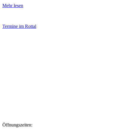
Mehr lesen
Termine im Rottal
Impressum
Datenschutz
Newsletter VereinsInfo
Büroadresse:
Aufhausener Straße 3
94424 Arnstorf
Tel.: 08723 20 2522
Postadresse:
Bahnhofstraße 29
94424 Arnstorf
Öffnungszeiten: