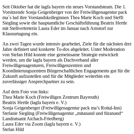
Seit Oktober hat die lagfa bayern ein neues Vorstandsteam. Die 1.
Vorsitzende Sonja Geigenberger von der Freiwilligenagentur pack
ma´s lud ihre Vorstandskolleginnen Thea Marie Koch und Steffi
Siegling sowie die hauptamtliche Geschäftsführung Beatrix Hertle
mit Stellvertreterin Laura Eder im Januar nach Arnstorf zur
Klausurtagung ein.
An zwei Tagen wurde intensiv gearbeitet, Ziele für die nächsten drei
Jahre definiert und konkrete To-dos abgeleitet. Unter Moderation
von Stefan Hild konnte eine gemeinsame Strategie entwickelt
werden, um die lagfa bayern als Dachverband aller
Freiwilligenagenturen, Freiwilligenzentren und
Koordinierungszentren Bürgerschaftlichen Engagements gut für die
Zukunft aufzustellen und für die Mitglieder weiterhin ein
zuverlässiger Ansprechpartner zu sein.
Auf dem Foto von links:
Thea Marie Koch (Freiwilligen Zentrum Bayreuth)
Beatrix Hertle (lagfa bayern e. V.)
Sonja Geigenberger (Freiwilligenagentur pack ma’s Rottal-Inn)
Stefanie Siegling (Freiwilligenagentur „mitanand und füranand“
Landratsamt Aichach-Friedberg)
Laura Eder via Zoom (lagfa bayern e. V.)
Stefan Hild