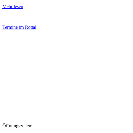
Mehr lesen
Termine im Rottal
Impressum
Datenschutz
Newsletter VereinsInfo
Büroadresse:
Aufhausener Straße 3
94424 Arnstorf
Tel.: 08723 20 2522
Postadresse:
Bahnhofstraße 29
94424 Arnstorf
Öffnungszeiten: