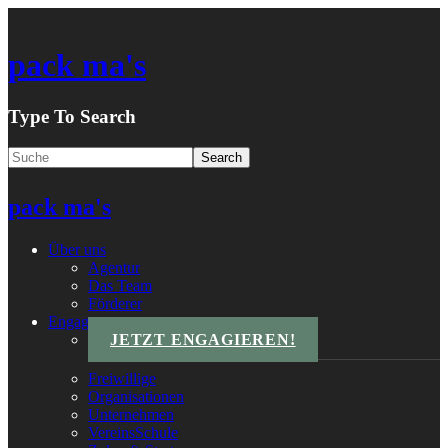
pack ma's
Type To Search
pack ma's
Über uns
Agentur
Das Team
Förderer
Engagements
JETZT ENGAGIEREN!
Freiwillige
Organisationen
Unternehmen
VereinsSchule