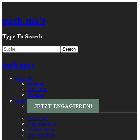
pack ma's
Type To Search
pack ma's
Über uns
Agentur
Das Team
Förderer
Engagements
JETZT ENGAGIEREN!
Freiwillige
Organisationen
Unternehmen
VereinsSchule