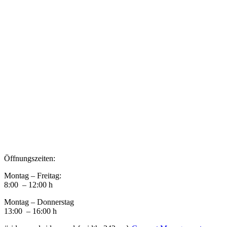
Impressum
Datenschutz
Newsletter VereinsInfo
Büroadresse:
Aufhausener Straße 3
94424 Arnstorf
Tel.: 08723 20 2522
Postadresse:
Bahnhofstraße 29
94424 Arnstorf
Öffnungszeiten:
Montag – Freitag:
8:00 – 12:00 h
Montag – Donnerstag
13:00 – 16:00 h