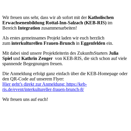
Wir freuen uns sehr, dass wir ab sofort mit der
Katholischen
Erwachsenenbildung Rottal-Inn-Salzach (KEB-RIS)
im
Bereich
Integration
zusammenarbeiten!
Als erstes gemeinsames Projekt laden wir euch herzlich
zum
interkulturellen Frauen-Brunch
in
Eggenfelden
ein.
Mit dabei sind unsere Projektleiterin des ZukunftsStarters
Julia
Spiel
und
Kathrin Zenger
von KEB-RIS, die sich schon auf viele
spannende Begegnungen freuen.
Die Anmeldung erfolgt ganz einfach über die KEB-Homepage oder
den QR-Code auf unserem Flyer:
Hier geht’s direkt zur Anmeldung: https://keb-
ris.de/event/interkultureller-frauen-brunch-8/
Wir freuen uns auf euch!