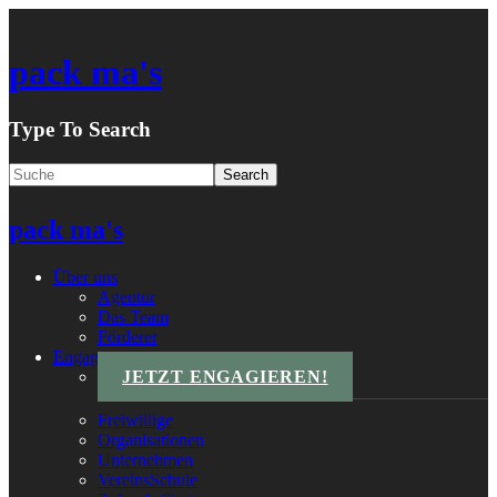
pack ma's
Type To Search
pack ma's
Über uns
Agentur
Das Team
Förderer
Engagements
JETZT ENGAGIEREN!
Freiwillige
Organisationen
Unternehmen
VereinsSchule