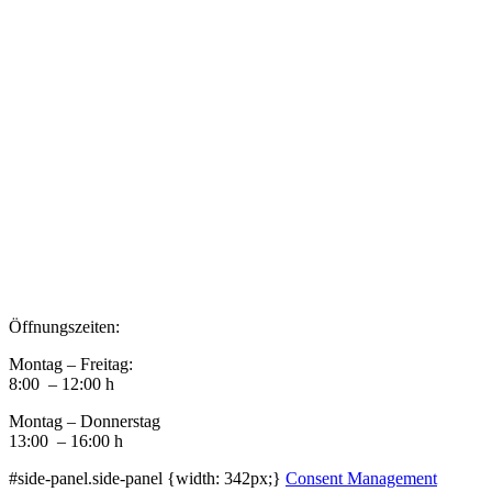
Datenschutz
Newsletter VereinsInfo
Büroadresse:
Aufhausener Straße 3
94424 Arnstorf
Tel.: 08723 20 2522
Postadresse:
Bahnhofstraße 29
94424 Arnstorf
Öffnungszeiten:
Montag – Freitag:
8:00 – 12:00 h
Montag – Donnerstag
13:00 – 16:00 h
#side-panel.side-panel {width: 342px;}
Consent Management