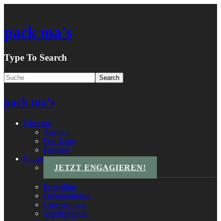
pack ma's
Type To Search
pack ma's
Über uns
Agentur
Das Team
Förderer
Engagements
JETZT ENGAGIEREN!
Freiwillige
Organisationen
Unternehmen
VereinsSchule