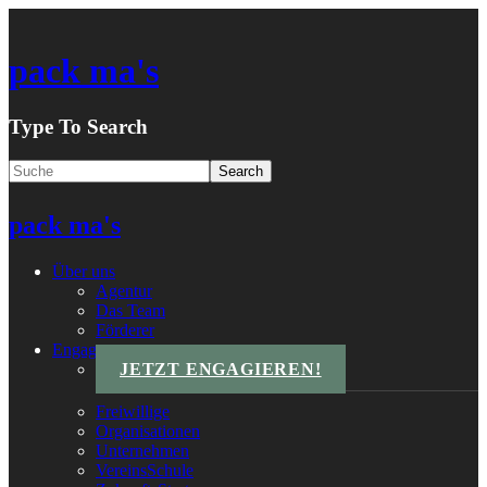
pack ma's
Type To Search
pack ma's
Über uns
Agentur
Das Team
Förderer
Engagements
JETZT ENGAGIEREN!
Freiwillige
Organisationen
Unternehmen
VereinsSchule