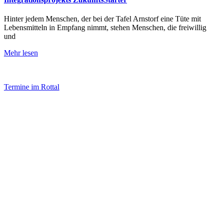
Hinter jedem Menschen, der bei der Tafel Arnstorf eine Tüte mit
Lebensmitteln in Empfang nimmt, stehen Menschen, die freiwillig
und
Mehr lesen
Termine im Rottal
Impressum
Datenschutz
Newsletter VereinsInfo
Büroadresse:
Aufhausener Straße 3
94424 Arnstorf
Tel.: 08723 20 2522
Postadresse: