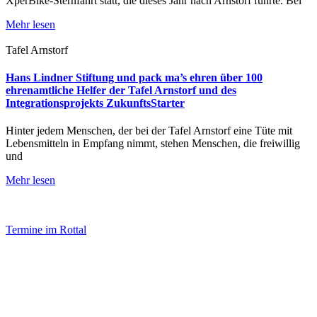
XperBike-Sternfahrt statt, die dieses Jahr nach Arnstorf führte. Bei
Mehr lesen
Tafel Arnstorf
Hans Lindner Stiftung und pack ma’s ehren über 100
ehrenamtliche Helfer der Tafel Arnstorf und des
Integrationsprojekts ZukunftsStarter
Hinter jedem Menschen, der bei der Tafel Arnstorf eine Tüte mit
Lebensmitteln in Empfang nimmt, stehen Menschen, die freiwillig
und
Mehr lesen
Termine im Rottal
Impressum
Datenschutz
Newsletter VereinsInfo