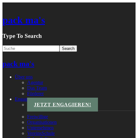
pack ma's
Type To Search
pack ma's
Über uns
Agentur
Das Team
Förderer
Engagements
JETZT ENGAGIEREN!
Freiwillige
Organisationen
Unternehmen
VereinsSchule