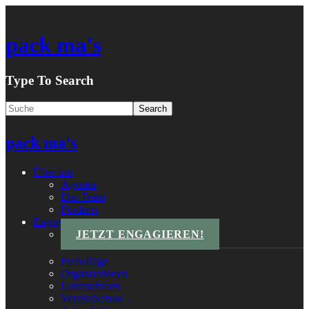
pack ma's
Type To Search
pack ma's
Über uns
Agentur
Das Team
Förderer
Engagements
JETZT ENGAGIEREN!
Freiwillige
Organisationen
Unternehmen
VereinsSchule