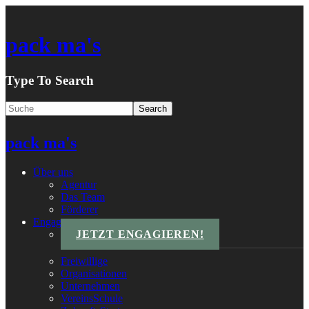
pack ma's
Type To Search
pack ma's
Über uns
Agentur
Das Team
Förderer
Engagements
JETZT ENGAGIEREN!
Freiwillige
Organisationen
Unternehmen
VereinsSchule