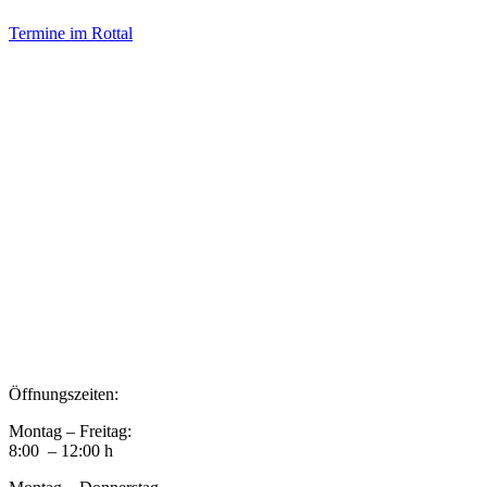
Termine im Rottal
Impressum
Datenschutz
Newsletter VereinsInfo
Büroadresse:
Aufhausener Straße 3
94424 Arnstorf
Tel.: 08723 20 2522
Postadresse:
Bahnhofstraße 29
94424 Arnstorf
Öffnungszeiten:
Montag – Freitag:
8:00 – 12:00 h