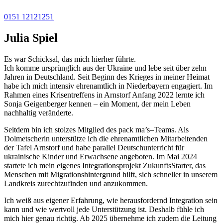
0151 12121251
Julia Spiel
Es war Schicksal, das mich hierher führte.
Ich komme ursprünglich aus der Ukraine und lebe seit über zehn
Jahren in Deutschland. Seit Beginn des Krieges in meiner Heimat
habe ich mich intensiv ehrenamtlich in Niederbayern engagiert. Im
Rahmen eines Krisentreffens in Arnstorf Anfang 2022 lernte ich
Sonja Geigenberger kennen – ein Moment, der mein Leben
nachhaltig veränderte.
Seitdem bin ich stolzes Mitglied des pack ma’s
–
Teams. Als
Dolmetscherin unterstütze ich die ehrenamtlichen Mitarbeitenden
der Tafel Arnstorf und habe parallel Deutschunterricht für
ukrainische Kinder und Erwachsene angeboten. Im Mai 2024
startete ich mein eigenes Integrationsprojekt ZukunftsStarter, das
Menschen mit Migrationshintergrund hilft, sich schneller in unserem
Landkreis zurechtzufinden und anzukommen.
Ich weiß aus eigener Erfahrung, wie herausfordernd Integration sein
kann und wie wertvoll jede Unterstützung ist. Deshalb fühle ich
mich hier genau richtig. Ab 2025 übernehme ich zudem die Leitung