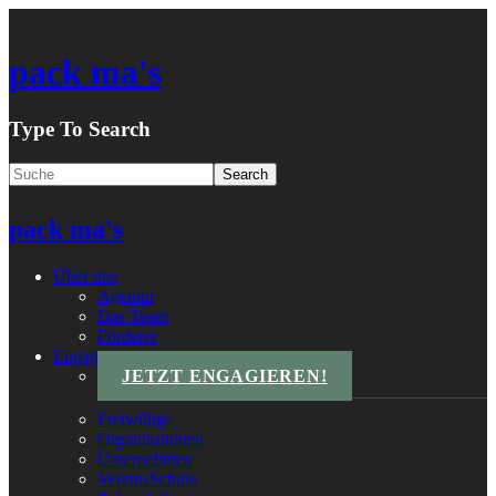
pack ma's
Type To Search
pack ma's
Über uns
Agentur
Das Team
Förderer
Engagements
JETZT ENGAGIEREN!
Freiwillige
Organisationen
Unternehmen
VereinsSchule