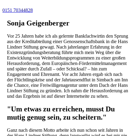
0151 70344828
Sonja Geigenberger
Vor 25 Jahren habe ich als gelernte Bankfachwirtin den Sprung
aus der Kreditabteilung einer Genossenschaftsbank in die Hans
Lindner Stiftung gewagt. Nach jahrelanger Erfahrung in der
Existenzgründungsberatung führte mich mein Weg über die
Entwicklung von Weiterbildungsprogrammen zu einer großen
Herausforderung, dem Europäischen-Fördermittelmanagement
und später durch Zufall – oder Schicksal? – hin zum
Engagement und Ehrenamt. Vor acht Jahren ergab sich nach
der Flüchtlingskrise und der Jahrtausendflut in Simbach am Inn
die Chance, eine Freiwilligenagentur unter dem Dach der Hans
Lindner Stiftung zu gründen. Ich nahm die Herausforderung an
und das Ergebnis ist auf dieser Internetseite zu sehen.
"Um etwas zu erreichen, musst Du
mutig genug sein, zu scheitern."
Ganz nach diesem Motto arbeite ich nun schon seit Jahren in
der Hans Lindner Stiftung, denn langweilig wird es bei mir nie.