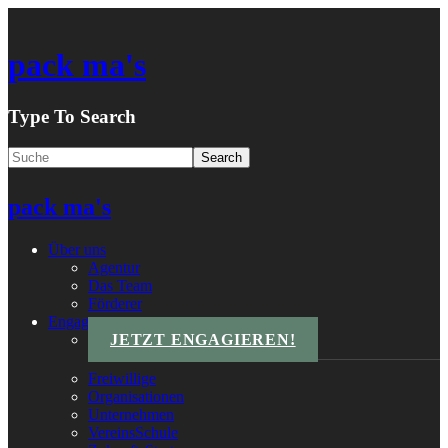
pack ma's
Type To Search
pack ma's
Über uns
Agentur
Das Team
Förderer
Engagements
JETZT ENGAGIEREN!
Freiwillige
Organisationen
Unternehmen
VereinsSchule