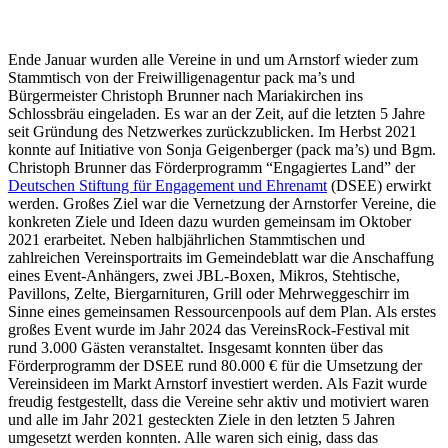
Ende Januar wurden alle Vereine in und um Arnstorf wieder zum
Stammtisch von der Freiwilligenagentur pack ma’s und
Bürgermeister Christoph Brunner nach Mariakirchen ins
Schlossbräu eingeladen. Es war an der Zeit, auf die letzten 5 Jahre
seit Gründung des Netzwerkes zurückzublicken. Im Herbst 2021
konnte auf Initiative von Sonja Geigenberger (pack ma’s) und Bgm.
Christoph Brunner das Förderprogramm “Engagiertes Land” der
Deutschen Stiftung für Engagement und Ehrenamt
(DSEE) erwirkt
werden. Großes Ziel war die Vernetzung der Arnstorfer Vereine, die
konkreten Ziele und Ideen dazu wurden gemeinsam im Oktober
2021 erarbeitet. Neben halbjährlichen Stammtischen und
zahlreichen Vereinsportraits im Gemeindeblatt war die Anschaffung
eines Event-Anhängers, zwei JBL-Boxen, Mikros, Stehtische,
Pavillons, Zelte, Biergarnituren, Grill oder Mehrweggeschirr im
Sinne eines gemeinsamen Ressourcenpools auf dem Plan. Als erstes
großes Event wurde im Jahr 2024 das VereinsRock-Festival mit
rund 3.000 Gästen veranstaltet. Insgesamt konnten über das
Förderprogramm der DSEE rund 80.000 € für die Umsetzung der
Vereinsideen im Markt Arnstorf investiert werden. Als Fazit wurde
freudig festgestellt, dass die Vereine sehr aktiv und motiviert waren
und alle im Jahr 2021 gesteckten Ziele in den letzten 5 Jahren
umgesetzt werden konnten. Alle waren sich einig, dass das