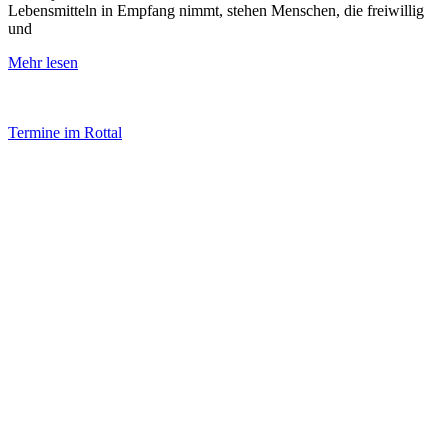
Lebensmitteln in Empfang nimmt, stehen Menschen, die freiwillig
und
Mehr lesen
Termine im Rottal
Impressum
Datenschutz
Newsletter VereinsInfo
Büroadresse:
Aufhausener Straße 3
94424 Arnstorf
Tel.: 08723 20 2522
Postadresse:
Bahnhofstraße 29
94424 Arnstorf