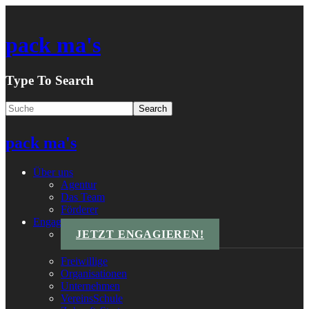
pack ma's
Type To Search
pack ma's
Über uns
Agentur
Das Team
Förderer
Engagements
JETZT ENGAGIEREN!
Freiwillige
Organisationen
Unternehmen
VereinsSchule