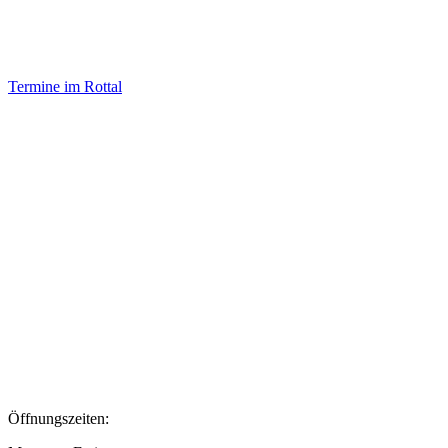
Termine im Rottal
Impressum
Datenschutz
Newsletter VereinsInfo
Büroadresse:
Aufhausener Straße 3
94424 Arnstorf
Tel.: 08723 20 2522
Postadresse:
Bahnhofstraße 29
94424 Arnstorf
Öffnungszeiten: