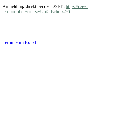
Anmeldung direkt bei der DSEE:
https://dsee-
lernportal.de/course/Unfallschutz-26
Termine im Rottal
Impressum
Datenschutz
Newsletter VereinsInfo
Büroadresse:
Aufhausener Straße 3
94424 Arnstorf
Tel.: 08723 20 2522
Postadresse:
Bahnhofstraße 29
94424 Arnstorf