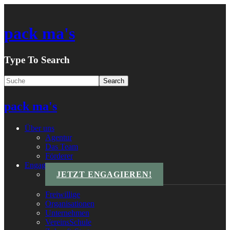
pack ma's
Type To Search
pack ma's
Über uns
Agentur
Das Team
Förderer
Engagements
JETZT ENGAGIEREN!
Freiwillige
Organisationen
Unternehmen
VereinsSchule