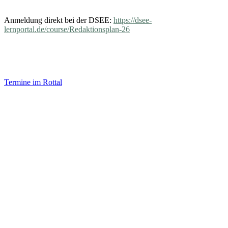
Anmeldung direkt bei der DSEE:
https://dsee-
lernportal.de/course/Redaktionsplan-26
Termine im Rottal
Impressum
Datenschutz
Newsletter VereinsInfo
Büroadresse:
Aufhausener Straße 3
94424 Arnstorf
Tel.: 08723 20 2522
Postadresse:
Bahnhofstraße 29