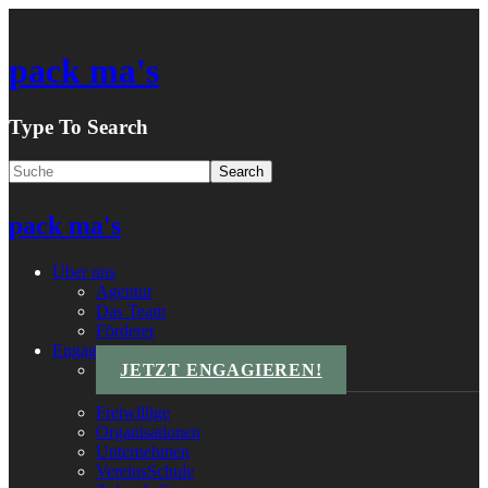
pack ma's
Type To Search
pack ma's
Über uns
Agentur
Das Team
Förderer
Engagements
JETZT ENGAGIEREN!
Freiwillige
Organisationen
Unternehmen
VereinsSchule