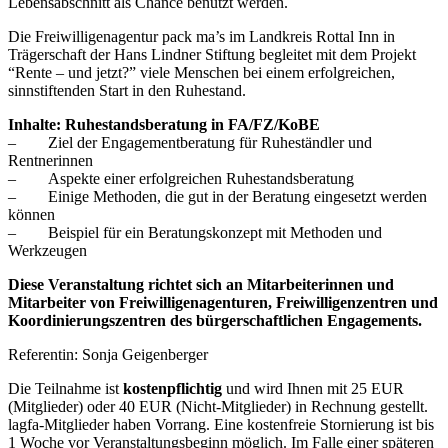
Lebensabschnitt als Chance benutzt werden.
Die Freiwilligenagentur pack ma’s im Landkreis Rottal Inn in
Trägerschaft der Hans Lindner Stiftung begleitet mit dem Projekt
“Rente – und jetzt?” viele Menschen bei einem erfolgreichen,
sinnstiftenden Start in den Ruhestand.
Inhalte: Ruhestandsberatung in FA/FZ/KoBE
– Ziel der Engagementberatung für Ruheständler und
Rentnerinnen
– Aspekte einer erfolgreichen Ruhestandsberatung
– Einige Methoden, die gut in der Beratung eingesetzt werden
können
– Beispiel für ein Beratungskonzept mit Methoden und
Werkzeugen
Diese Veranstaltung richtet sich an Mitarbeiterinnen und
Mitarbeiter von Freiwilligenagenturen, Freiwilligenzentren und
Koordinierungszentren des bürgerschaftlichen Engagements.
Referentin: Sonja Geigenberger
Die Teilnahme ist
kostenpflichtig
und wird Ihnen mit 25 EUR
(Mitglieder) oder 40 EUR (Nicht-Mitglieder) in Rechnung gestellt.
lagfa-Mitglieder haben Vorrang. Eine kostenfreie Stornierung ist bis
1 Woche vor Veranstaltungsbeginn möglich. Im Falle einer späteren