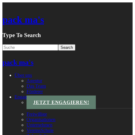
pack ma's
Type To Search
pack ma's
Über uns
Agentur
Das Team
Förderer
Engagements
JETZT ENGAGIEREN!
Freiwillige
Organisationen
Unternehmen
VereinsSchule