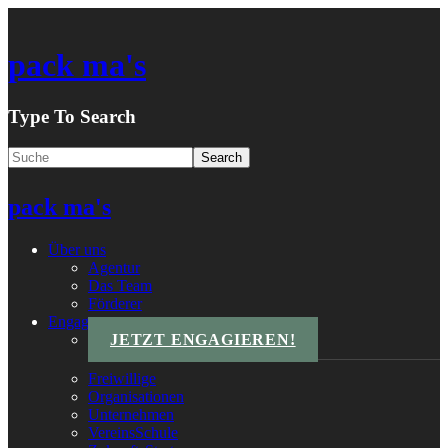
pack ma's
Type To Search
pack ma's
Über uns
Agentur
Das Team
Förderer
Engagements
JETZT ENGAGIEREN!
Freiwillige
Organisationen
Unternehmen
VereinsSchule