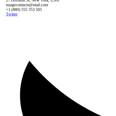
27 Division St, New York, USA
nuagecontacts@mail.com
+1 (880) 555 353 505
Twitter