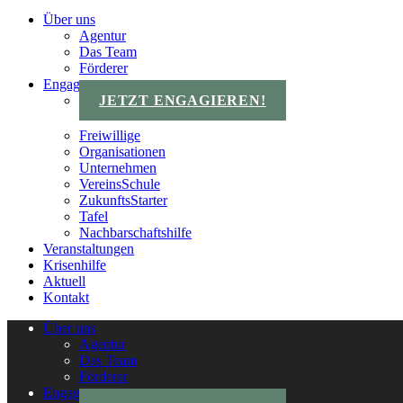
Über uns
Agentur
Das Team
Förderer
Engagements
JETZT ENGAGIEREN!
Freiwillige
Organisationen
Unternehmen
VereinsSchule
ZukunftsStarter
Tafel
Nachbarschaftshilfe
Veranstaltungen
Krisenhilfe
Aktuell
Kontakt
Über uns
Agentur
Das Team
Förderer
Engagements