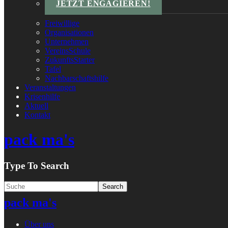
JETZT ENGAGIEREN!
Freiwillige
Organisationen
Unternehmen
VereinsSchule
ZukunftsStarter
Tafel
Nachbarschaftshilfe
Veranstaltungen
Krisenhilfe
Aktuell
Kontakt
pack ma's
Type To Search
pack ma's
Über uns