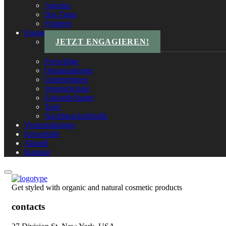
Agentur
Das Team
Förderer
Engagements
JETZT ENGAGIEREN!
Freiwillige
Organisationen
Unternehmen
VereinsSchule
ZukunftsStarter
Tafel
Nachbarschaftshilfe
Veranstaltungen
Krisenhilfe
Aktuell
Kontakt
Get styled with organic and natural cosmetic products
contacts