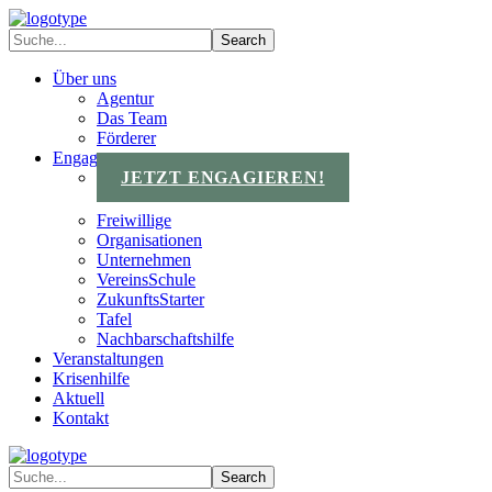
Über uns
Agentur
Das Team
Förderer
Engagements
JETZT ENGAGIEREN!
Freiwillige
Organisationen
Unternehmen
VereinsSchule
ZukunftsStarter
Tafel
Nachbarschaftshilfe
Veranstaltungen
Krisenhilfe
Aktuell
Kontakt