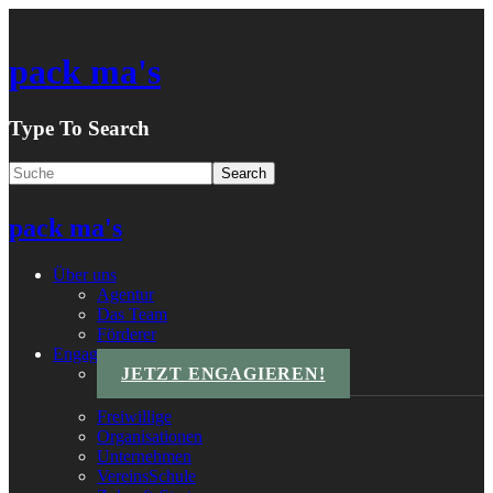
pack ma's
Type To Search
pack ma's
Über uns
Agentur
Das Team
Förderer
Engagements
JETZT ENGAGIEREN!
Freiwillige
Organisationen
Unternehmen
VereinsSchule