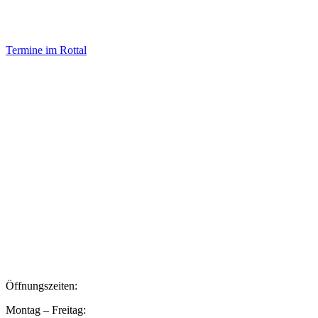
Termine im Rottal
Impressum
Datenschutz
Newsletter VereinsInfo
Büroadresse:
Aufhausener Straße 3
94424 Arnstorf
Tel.: 08723 20 2522
Postadresse:
Bahnhofstraße 29
94424 Arnstorf
Öffnungszeiten:
Montag – Freitag: