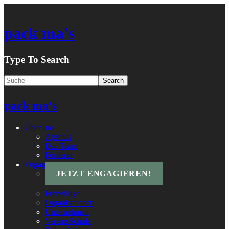
pack ma's
Type To Search
pack ma's
Über uns
Agentur
Das Team
Förderer
Engagements
JETZT ENGAGIEREN!
Freiwillige
Organisationen
Unternehmen
VereinsSchule