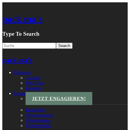
pack ma's
Type To Search
pack ma's
Über uns
Agentur
Das Team
Förderer
Engagements
JETZT ENGAGIEREN!
Freiwillige
Organisationen
Unternehmen
VereinsSchule