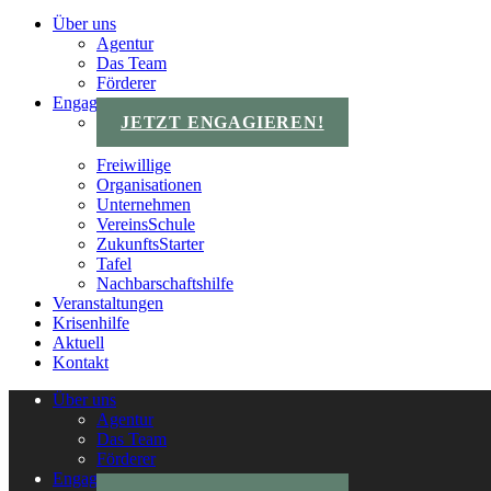
Über uns
Agentur
Das Team
Förderer
Engagements
JETZT ENGAGIEREN!
Freiwillige
Organisationen
Unternehmen
VereinsSchule
ZukunftsStarter
Tafel
Nachbarschaftshilfe
Veranstaltungen
Krisenhilfe
Aktuell
Kontakt
Über uns
Agentur
Das Team
Förderer
Engagements