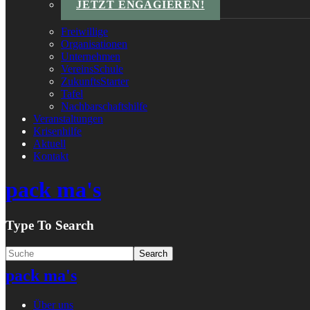
JETZT ENGAGIEREN!
Freiwillige
Organisationen
Unternehmen
VereinsSchule
ZukunftsStarter
Tafel
Nachbarschaftshilfe
Veranstaltungen
Krisenhilfe
Aktuell
Kontakt
pack ma's
Type To Search
pack ma's
Über uns