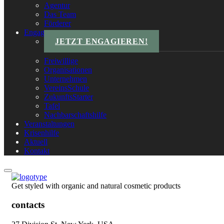
Agentur
Das Team
Förderer
Engagements
JETZT ENGAGIEREN!
Freiwillige
Organisationen
Unternehmen
VereinsSchule
ZukunftsStarter
Tafel
Nachbarschaftshilfe
Veranstaltungen
Krisenhilfe
Aktuell
Kontakt
Get styled with organic and natural cosmetic products
contacts