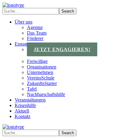
Über uns
Agentur
Das Team
Förderer
Engagements
JETZT ENGAGIEREN!
Freiwillige
Organisationen
Unternehmen
VereinsSchule
ZukunftsStarter
Tafel
Nachbarschaftshilfe
Veranstaltungen
Krisenhilfe
Aktuell
Kontakt