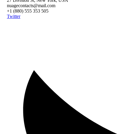
27 Division St, New York, USA
nuagecontacts@mail.com
+1 (880) 555 353 505
Twitter