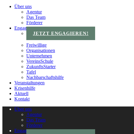
Über uns
Agentur
Das Team
Förderer
Engagements
JETZT ENGAGIEREN!
Freiwillige
Organisationen
Unternehmen
VereinsSchule
ZukunftsStarter
Tafel
Nachbarschaftshilfe
Veranstaltungen
Krisenhilfe
Aktuell
Kontakt
Über uns
Agentur
Das Team
Förderer
Engagements