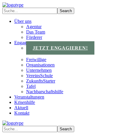
Über uns
Agentur
Das Team
Förderer
Engagements
JETZT ENGAGIEREN!
Freiwillige
Organisationen
Unternehmen
VereinsSchule
ZukunftsStarter
Tafel
Nachbarschaftshilfe
Veranstaltungen
Krisenhilfe
Aktuell
Kontakt