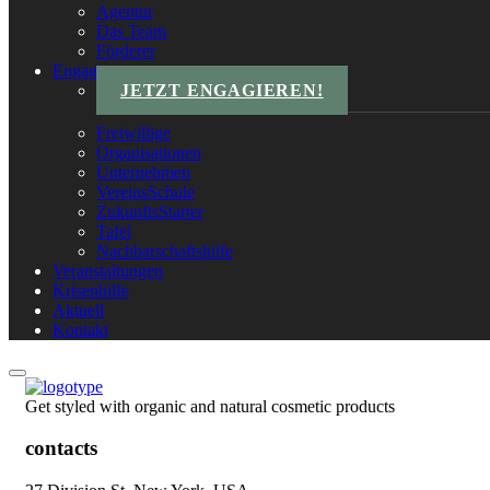
Agentur
Das Team
Förderer
Engagements
JETZT ENGAGIEREN!
Freiwillige
Organisationen
Unternehmen
VereinsSchule
ZukunftsStarter
Tafel
Nachbarschaftshilfe
Veranstaltungen
Krisenhilfe
Aktuell
Kontakt
Get styled with organic and natural cosmetic products
contacts