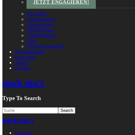
JETZT ENGAGIEREN!
Freiwillige
Organisationen
Unternehmen
VereinsSchule
ZukunftsStarter
Tafel
Nachbarschaftshilfe
Veranstaltungen
Krisenhilfe
Aktuell
Kontakt
pack ma's
Type To Search
pack ma's
Über uns