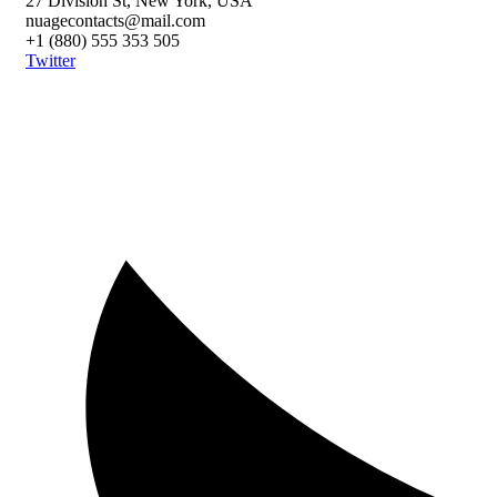
27 Division St, New York, USA
nuagecontacts@mail.com
+1 (880) 555 353 505
Twitter