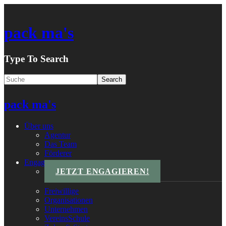
pack ma's
Type To Search
pack ma's
Über uns
Agentur
Das Team
Förderer
Engagements
JETZT ENGAGIEREN!
Freiwillige
Organisationen
Unternehmen
VereinsSchule