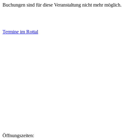
Buchungen sind für diese Veranstaltung nicht mehr möglich.
Termine im Rottal
Impressum
Datenschutz
Newsletter VereinsInfo
Büroadresse:
Aufhausener Straße 3
94424 Arnstorf
Tel.: 08723 20 2522
Postadresse:
Bahnhofstraße 29
94424 Arnstorf
Öffnungszeiten: