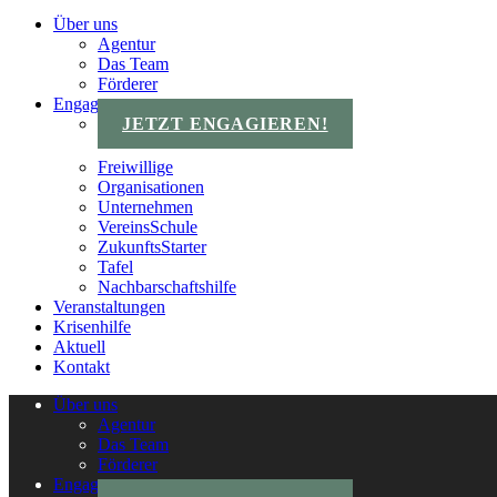
Über uns
Agentur
Das Team
Förderer
Engagements
JETZT ENGAGIEREN!
Freiwillige
Organisationen
Unternehmen
VereinsSchule
ZukunftsStarter
Tafel
Nachbarschaftshilfe
Veranstaltungen
Krisenhilfe
Aktuell
Kontakt
Über uns
Agentur
Das Team
Förderer
Engagements