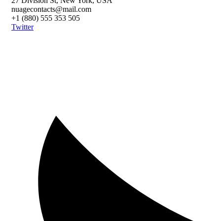
27 Division St, New York, USA
nuagecontacts@mail.com
+1 (880) 555 353 505
Twitter