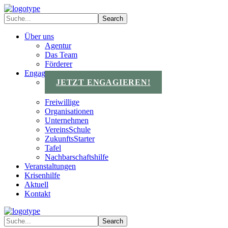
Über uns
Agentur
Das Team
Förderer
Engagements
JETZT ENGAGIEREN!
Freiwillige
Organisationen
Unternehmen
VereinsSchule
ZukunftsStarter
Tafel
Nachbarschaftshilfe
Veranstaltungen
Krisenhilfe
Aktuell
Kontakt