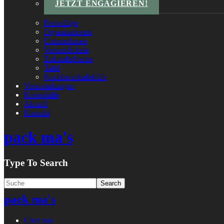
JETZT ENGAGIEREN!
Freiwillige
Organisationen
Unternehmen
VereinsSchule
ZukunftsStarter
Tafel
Nachbarschaftshilfe
Veranstaltungen
Krisenhilfe
Aktuell
Kontakt
pack ma's
Type To Search
pack ma's
Über uns