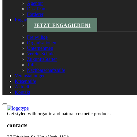
Agentur
Das Team
Förderer
Engagements
JETZT ENGAGIEREN!
Freiwillige
Organisationen
Unternehmen
VereinsSchule
ZukunftsStarter
Tafel
Nachbarschaftshilfe
Veranstaltungen
Krisenhilfe
Aktuell
Kontakt
Get styled with organic and natural cosmetic products
contacts