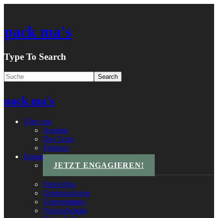
pack ma's
Type To Search
pack ma's
Über uns
Agentur
Das Team
Förderer
Engagements
JETZT ENGAGIEREN!
Freiwillige
Organisationen
Unternehmen
VereinsSchule