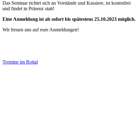
Das Seminar richtet sich an Vorstände und Kassiere, ist kostenfrei
und findet in Präsenz statt!
Eine Anmeldung ist ab sofort bis spätestens 25.10.2023 möglich.
Wir freuen uns auf eure Anmeldungen!
Termine im Rottal
Impressum
Datenschutz
Newsletter VereinsInfo
Büroadresse:
Aufhausener Straße 3
94424 Arnstorf
Tel.: 08723 20 2522