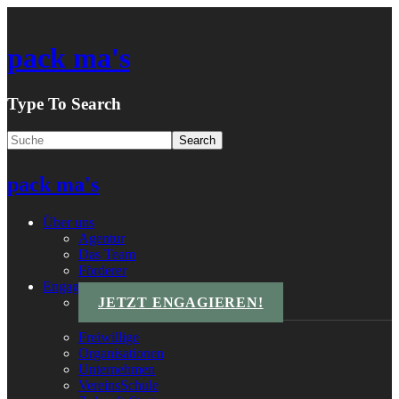
pack ma's
Type To Search
pack ma's
Über uns
Agentur
Das Team
Förderer
Engagements
JETZT ENGAGIEREN!
Freiwillige
Organisationen
Unternehmen
VereinsSchule