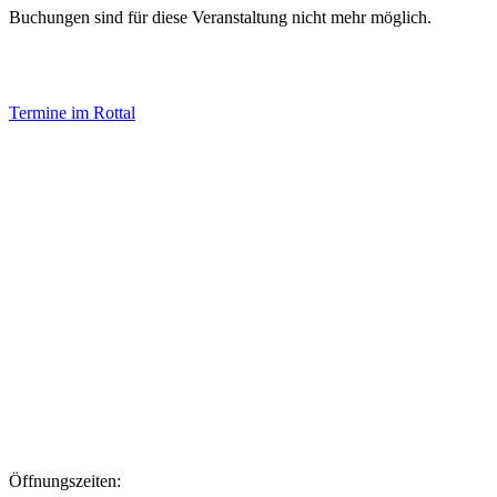
Buchungen sind für diese Veranstaltung nicht mehr möglich.
Termine im Rottal
Impressum
Datenschutz
Newsletter VereinsInfo
Büroadresse:
Aufhausener Straße 3
94424 Arnstorf
Tel.: 08723 20 2522
Postadresse:
Bahnhofstraße 29
94424 Arnstorf
Öffnungszeiten: