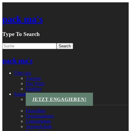
pack ma's
Type To Search
pack ma's
Über uns
Agentur
Das Team
Förderer
Engagements
JETZT ENGAGIEREN!
Freiwillige
Organisationen
Unternehmen
VereinsSchule