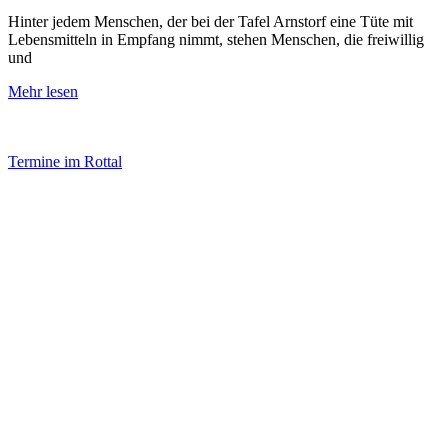
Hinter jedem Menschen, der bei der Tafel Arnstorf eine Tüte mit
Lebensmitteln in Empfang nimmt, stehen Menschen, die freiwillig
und
Mehr lesen
Termine im Rottal
Impressum
Datenschutz
Newsletter VereinsInfo
Büroadresse:
Aufhausener Straße 3
94424 Arnstorf
Tel.: 08723 20 2522
Postadresse:
Bahnhofstraße 29