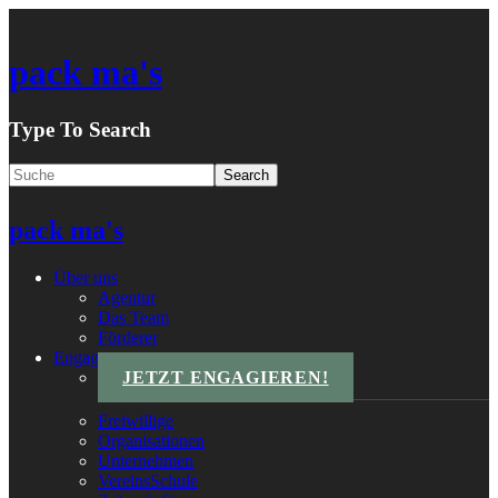
pack ma's
Type To Search
pack ma's
Über uns
Agentur
Das Team
Förderer
Engagements
JETZT ENGAGIEREN!
Freiwillige
Organisationen
Unternehmen
VereinsSchule