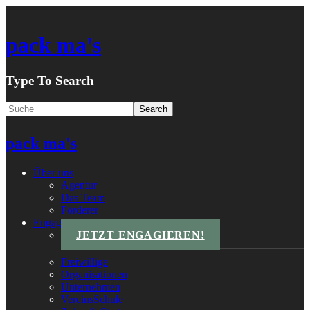
pack ma's
Type To Search
pack ma's
Über uns
Agentur
Das Team
Förderer
Engagements
JETZT ENGAGIEREN!
Freiwillige
Organisationen
Unternehmen
VereinsSchule