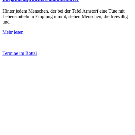
Hinter jedem Menschen, der bei der Tafel Arnstorf eine Tüte mit
Lebensmitteln in Empfang nimmt, stehen Menschen, die freiwillig
und
Mehr lesen
Termine im Rottal
Impressum
Datenschutz
Newsletter VereinsInfo
Büroadresse:
Aufhausener Straße 3
94424 Arnstorf
Tel.: 08723 20 2522
Postadresse: