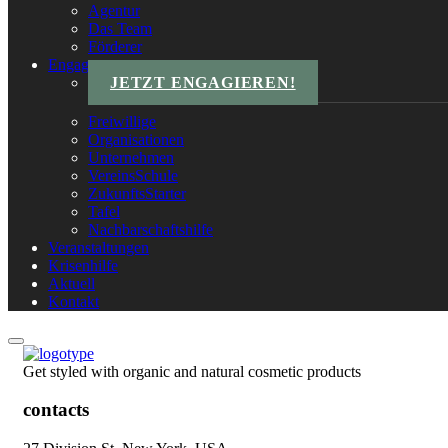
Agentur
Das Team
Förderer
Engagements
JETZT ENGAGIEREN!
Freiwillige
Organisationen
Unternehmen
VereinsSchule
ZukunftsStarter
Tafel
Nachbarschaftshilfe
Veranstaltungen
Krisenhilfe
Aktuell
Kontakt
Get styled with organic and natural cosmetic products
contacts