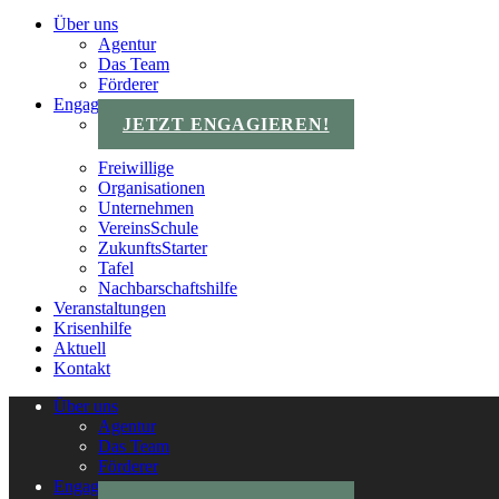
Über uns
Agentur
Das Team
Förderer
Engagements
JETZT ENGAGIEREN!
Freiwillige
Organisationen
Unternehmen
VereinsSchule
ZukunftsStarter
Tafel
Nachbarschaftshilfe
Veranstaltungen
Krisenhilfe
Aktuell
Kontakt
Über uns
Agentur
Das Team
Förderer
Engagements