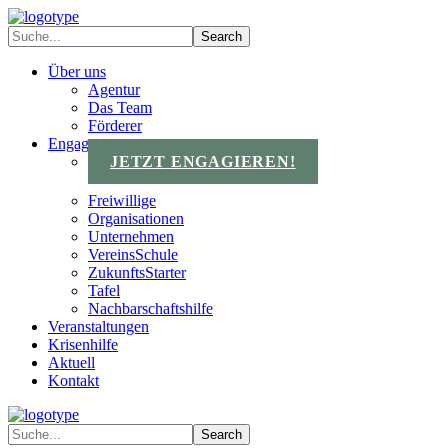
Über uns
Agentur
Das Team
Förderer
Engagements
JETZT ENGAGIEREN!
Freiwillige
Organisationen
Unternehmen
VereinsSchule
ZukunftsStarter
Tafel
Nachbarschaftshilfe
Veranstaltungen
Krisenhilfe
Aktuell
Kontakt