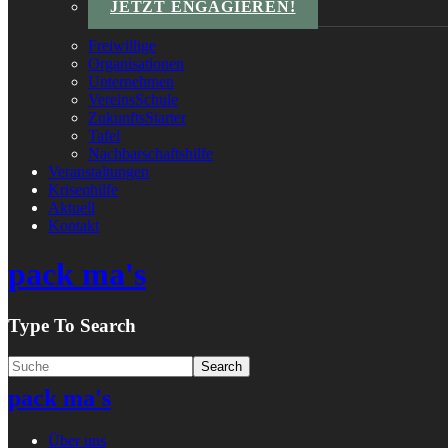
JETZT ENGAGIEREN!
Freiwillige
Organisationen
Unternehmen
VereinsSchule
ZukunftsStarter
Tafel
Nachbarschaftshilfe
Veranstaltungen
Krisenhilfe
Aktuell
Kontakt
pack ma's
Type To Search
pack ma's
Über uns