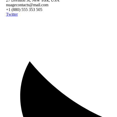
27 Division St, New York, USA
nuagecontacts@mail.com
+1 (880) 555 353 505
Twitter