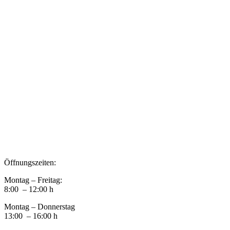
Impressum
Datenschutz
Newsletter VereinsInfo
Büroadresse:
Aufhausener Straße 3
94424 Arnstorf
Tel.: 08723 20 2522
Postadresse:
Bahnhofstraße 29
94424 Arnstorf
Öffnungszeiten:
Montag – Freitag:
8:00 – 12:00 h
Montag – Donnerstag
13:00 – 16:00 h