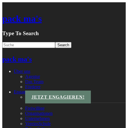
pack ma's
Type To Search
pack ma's
Über uns
Agentur
Das Team
Förderer
Engagements
JETZT ENGAGIEREN!
Freiwillige
Organisationen
Unternehmen
VereinsSchule