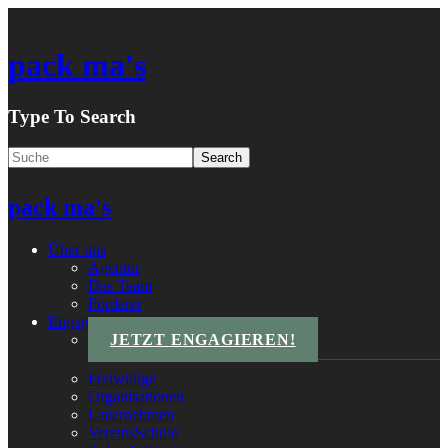
pack ma's
Type To Search
pack ma's
Über uns
Agentur
Das Team
Förderer
Engagements
JETZT ENGAGIEREN!
Freiwillige
Organisationen
Unternehmen
VereinsSchule