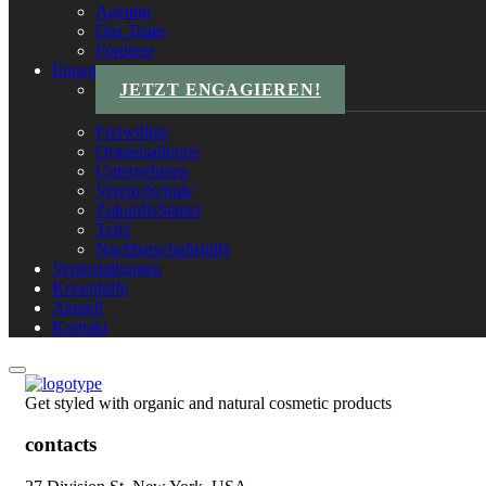
Agentur
Das Team
Förderer
Engagements
JETZT ENGAGIEREN!
Freiwillige
Organisationen
Unternehmen
VereinsSchule
ZukunftsStarter
Tafel
Nachbarschaftshilfe
Veranstaltungen
Krisenhilfe
Aktuell
Kontakt
Get styled with organic and natural cosmetic products
contacts