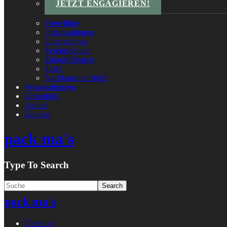
JETZT ENGAGIEREN!
Freiwillige
Organisationen
Unternehmen
VereinsSchule
ZukunftsStarter
Tafel
Nachbarschaftshilfe
Veranstaltungen
Krisenhilfe
Aktuell
Kontakt
pack ma's
Type To Search
pack ma's
Über uns