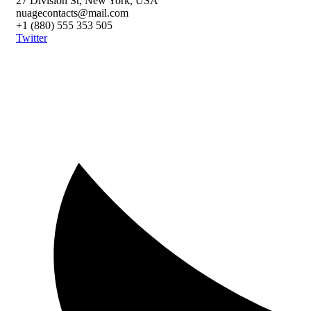
27 Division St, New York, USA
nuagecontacts@mail.com
+1 (880) 555 353 505
Twitter