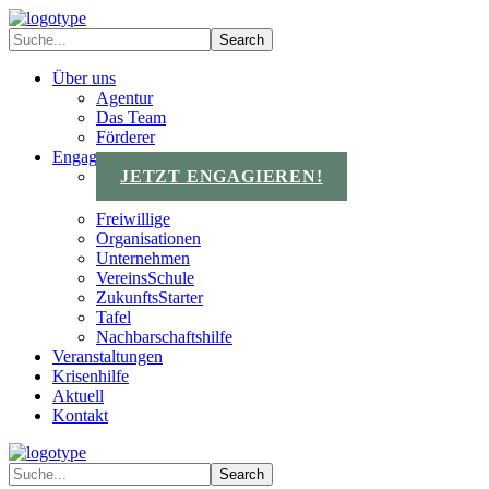
Über uns
Agentur
Das Team
Förderer
Engagements
JETZT ENGAGIEREN!
Freiwillige
Organisationen
Unternehmen
VereinsSchule
ZukunftsStarter
Tafel
Nachbarschaftshilfe
Veranstaltungen
Krisenhilfe
Aktuell
Kontakt