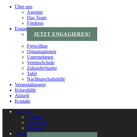
Über uns
Agentur
Das Team
Förderer
Engagements
JETZT ENGAGIEREN!
Freiwillige
Organisationen
Unternehmen
VereinsSchule
ZukunftsStarter
Tafel
Nachbarschaftshilfe
Veranstaltungen
Krisenhilfe
Aktuell
Kontakt
Über uns
Agentur
Das Team
Förderer
Engagements