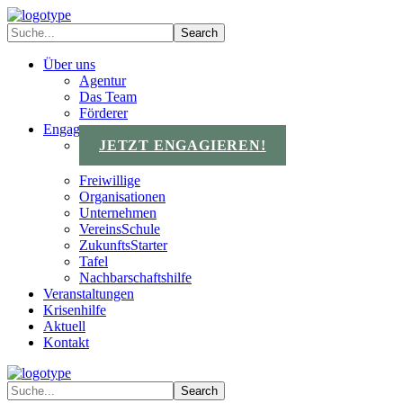
Über uns
Agentur
Das Team
Förderer
Engagements
JETZT ENGAGIEREN!
Freiwillige
Organisationen
Unternehmen
VereinsSchule
ZukunftsStarter
Tafel
Nachbarschaftshilfe
Veranstaltungen
Krisenhilfe
Aktuell
Kontakt