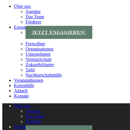
Über uns
Agentur
Das Team
Förderer
Engagements
JETZT ENGAGIEREN!
Freiwillige
Organisationen
Unternehmen
VereinsSchule
ZukunftsStarter
Tafel
Nachbarschaftshilfe
Veranstaltungen
Krisenhilfe
Aktuell
Kontakt
Über uns
Agentur
Das Team
Förderer
Engagements