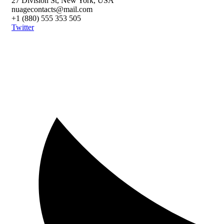
27 Division St, New York, USA
nuagecontacts@mail.com
+1 (880) 555 353 505
Twitter