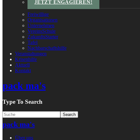
JETZT ENGAGIEREN!
Freiwillige
Organisationen
Unternehmen
VereinsSchule
ZukunftsStarter
Tafel
Nachbarschaftshilfe
Veranstaltungen
Krisenhilfe
Aktuell
Kontakt
pack ma's
Type To Search
pack ma's
Über uns