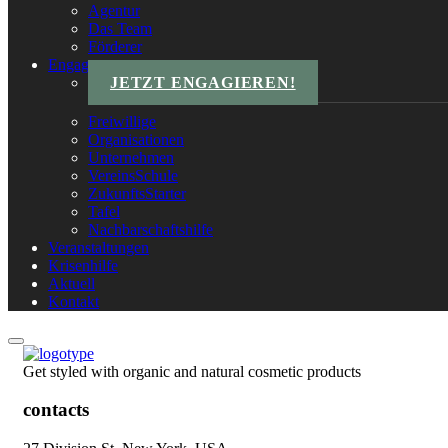
Agentur
Das Team
Förderer
Engagements
JETZT ENGAGIEREN!
Freiwillige
Organisationen
Unternehmen
VereinsSchule
ZukunftsStarter
Tafel
Nachbarschaftshilfe
Veranstaltungen
Krisenhilfe
Aktuell
Kontakt
Get styled with organic and natural cosmetic products
contacts