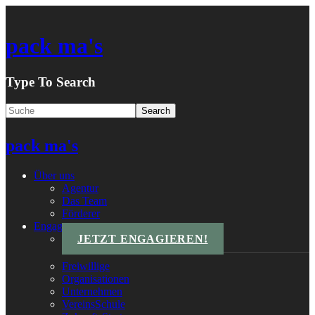
pack ma's
Type To Search
pack ma's
Über uns
Agentur
Das Team
Förderer
Engagements
JETZT ENGAGIEREN!
Freiwillige
Organisationen
Unternehmen
VereinsSchule