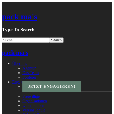
pack ma's
Type To Search
pack ma's
Über uns
Agentur
Das Team
Förderer
Engagements
JETZT ENGAGIEREN!
Freiwillige
Organisationen
Unternehmen
VereinsSchule