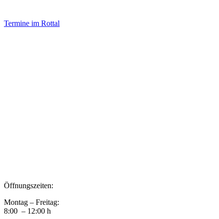
Termine im Rottal
Impressum
Datenschutz
Newsletter VereinsInfo
Büroadresse:
Aufhausener Straße 3
94424 Arnstorf
Tel.: 08723 20 2522
Postadresse:
Bahnhofstraße 29
94424 Arnstorf
Öffnungszeiten:
Montag – Freitag:
8:00 – 12:00 h